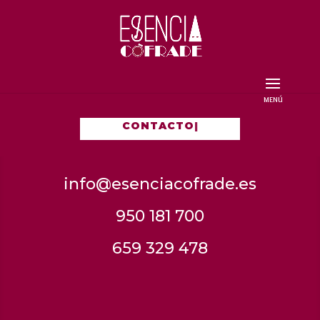
CONTACTO
|
info@esenciacofrade.es
950 181 700
659 329 478